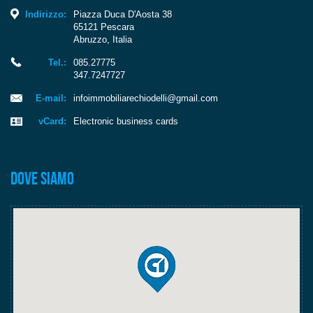
Indirizzo:
Piazza Duca D'Aosta 38
65121
Pescara
Abruzzo
,
Italia
Tel.:
085.27775
347.7247727
E-mail:
infoimmobiliarechiodelli@gmail.com
vCard:
Electronic business cards
Dove siamo