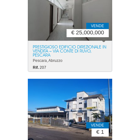
VENDE
€ 25,000,000
PRESTIGIOSO EDIFICIO DIREZIONALE IN
VENDITA – VIA CONTE DI RUVO,
PESCARA
Pescara, Abruzzo
Rif.
207
VENDE
€ 1