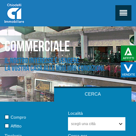
Commerciale
Il nostro interesse é vendere
la vostra casa alle migliori condizioni.
CERCA
Località
Compro
scegli una città
Affitto
Tipologia
Cerca per