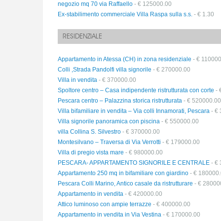
negozio mq 70 via Raffaello
- € 125000.00
Ex-stabilimento commerciale Villa Raspa sulla s.s.
- € 1.30
RESIDENZIALE
Appartamento in Atessa (CH) in zona residenziale
- € 110000
Colli ,Strada Pandolfi villa signorile
- € 270000.00
Villa in vendita
- € 370000.00
Spoltore centro – Casa indipendente ristrutturata con corte
- 
Pescara centro – Palazzina storica ristrutturata
- € 520000.00
Villa bifamiliare in vendita – Via colli Innamorati, Pescara
- €
Villa signorile panoramica con piscina
- € 550000.00
villa Collina S. Silvestro
- € 370000.00
Montesilvano – Traversa di Via Verrotti
- € 179000.00
Villa di pregio vista mare
- € 980000.00
PESCARA- APPARTAMENTO SIGNORILE E CENTRALE
- €
Appartamento 250 mq in bifamiliare con giardino
- € 180000
Pescara Colli Marino, Antico casale da ristrutturare
- € 28000
Appartamento in vendita
- € 420000.00
Attico luminoso con ampie terrazze
- € 400000.00
Appartamento in vendita in Via Vestina
- € 170000.00