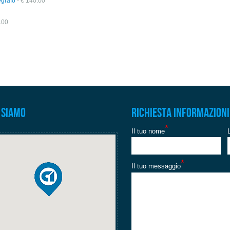
egrafo
- € 140.00
.00
 siamo
Richiesta informazioni
*
Il tuo nome
*
Il tuo messaggio