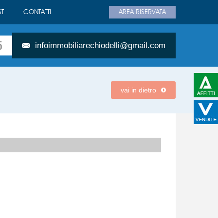
T
CONTATTI
AREA RISERVATA
5
infoimmobiliarechiodelli@gmail.com
vai in dietro