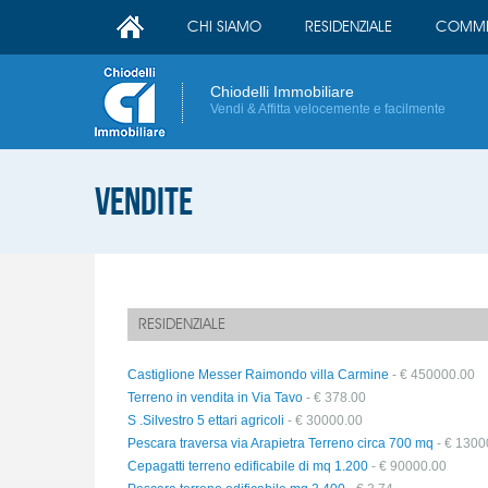
CHI SIAMO
RESIDENZIALE
COMME
Chiodelli Immobiliare
Vendi & Affitta velocemente e facilmente
Vendite
RESIDENZIALE
Castiglione Messer Raimondo villa Carmine
- € 450000.00
Terreno in vendita in Via Tavo
- € 378.00
S .Silvestro 5 ettari agricoli
- € 30000.00
Pescara traversa via Arapietra Terreno circa 700 mq
- € 1300
Cepagatti terreno edificabile di mq 1.200
- € 90000.00