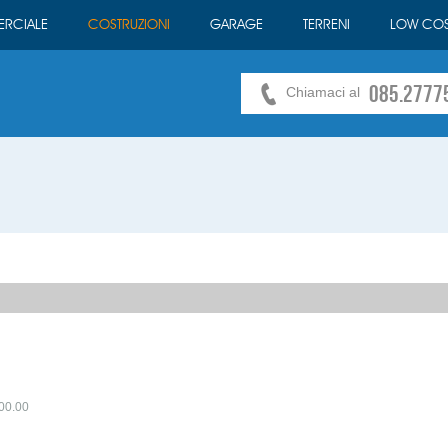
RCIALE
COSTRUZIONI
GARAGE
TERRENI
LOW COS
085.2777
Chiamaci al
00.00