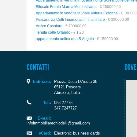
Appartamento in vendita in Strada Fonte Borea Colle del Tel
Bilocale Fronte Mare a Montesilvano
- € 250000.00
Appartamento in vendita in Viale Vittoria Colonna
- € 180000
Pescara via Colli Innamorati in trifamiliare
- € 330000.00
Antico Casolare
- € 700000.00
Tenuta colle Orlando
- € 1.20
appartamento antica citta S.Angelo
- € 150000.00
Contatti
Dove
Indirizzo:
Piazza Duca D'Aosta 38
65121
Pescara
Abruzzo
,
Italia
Tel.:
085.27775
347.7247727
E-mail:
infoimmobiliarechiodelli@gmail.com
vCard:
Electronic business cards