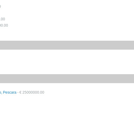
0
.00
00.00
vo, Pescara
- € 25000000.00