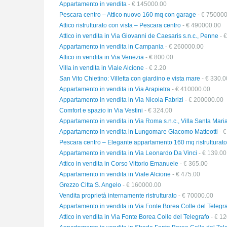
Appartamento in vendita
- € 145000.00
Pescara centro – Attico nuovo 160 mq con garage
- € 750000
Attico ristrutturato con vista – Pescara centro
- € 490000.00
Attico in vendita in Via Giovanni de Caesaris s.n.c., Penne
- 
Appartamento in vendita in Campania
- € 260000.00
Attico in vendita in Via Venezia
- € 800.00
Villa in vendita in Viale Alcione
- € 2.20
San Vito Chietino: Villetta con giardino e vista mare
- € 330.0
Appartamento in vendita in Via Arapietra
- € 410000.00
Appartamento in vendita in Via Nicola Fabrizi
- € 200000.00
Comfort e spazio in Via Vestini
- € 324.00
Appartamento in vendita in Via Roma s.n.c., Villa Santa Mari
Appartamento in vendita in Lungomare Giacomo Matteotti
- €
Pescara centro – Elegante appartamento 160 mq ristrutturato
Appartamento in vendita in Via Leonardo Da Vinci
- € 139.00
Attico in vendita in Corso Vittorio Emanuele
- € 365.00
Appartamento in vendita in Viale Alcione
- € 475.00
Grezzo Citta S. Angelo
- € 160000.00
Vendita proprietà internamente ristrutturato
- € 70000.00
Appartamento in vendita in Via Fonte Borea Colle del Telegr
Attico in vendita in Via Fonte Borea Colle del Telegrafo
- € 12