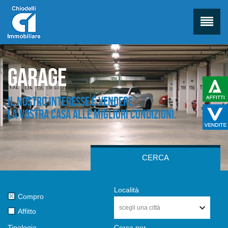
Garage
Il nostro interesse é vendere
la vostra casa alle migliori condizioni.
CERCA
Località
Compro
scegli una città
Affitto
Tipologia
Cerca per