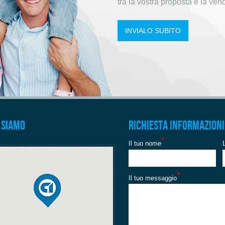
tra la vostra proposta e la vend
INVIALO SUBITO
 siamo
Richiesta informazioni
*
Il tuo nome
*
Il tuo messaggio