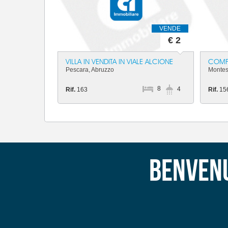
VENDE
€ 2
VILLA IN VENDITA IN VIALE ALCIONE
COMFO
Pescara, Abruzzo
Montes
8
4
Rif.
163
Rif.
15
Benvenu