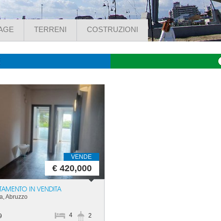
AGE
TERRENI
COSTRUZIONI
VENDE
€ 420,000
TAMENTO IN VENDITA
a, Abruzzo
4
2
9