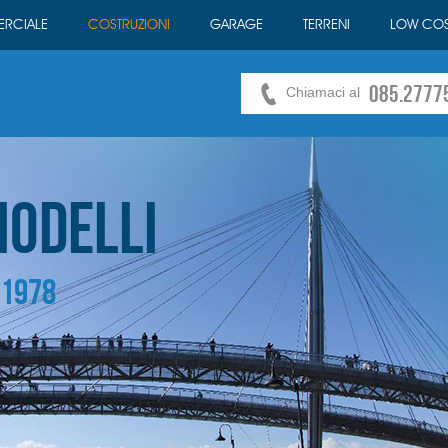
RCIALE
COSTRUZIONI
GARAGE
TERRENI
LOW COS
085.2777
Chiamaci al
iodelli
 1978