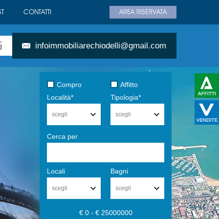
T
CONTATTI
AREA RISERVATA
5
infoimmobiliarechiodelli@gmail.com
Compro
Affitto
Località*
Tipologia*
scegli
scegli
Cerca per
Locali
Bagni
scegli
scegli
€ 0 - € 25000000