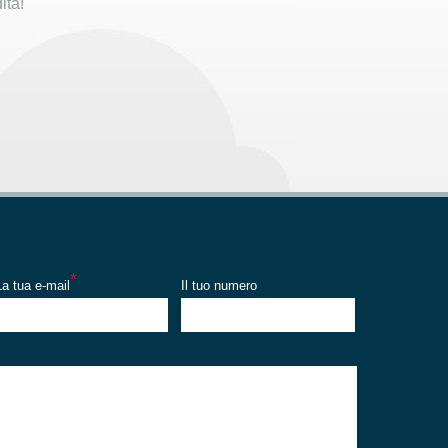
ita!
*
La tua e-mail
Il tuo numero