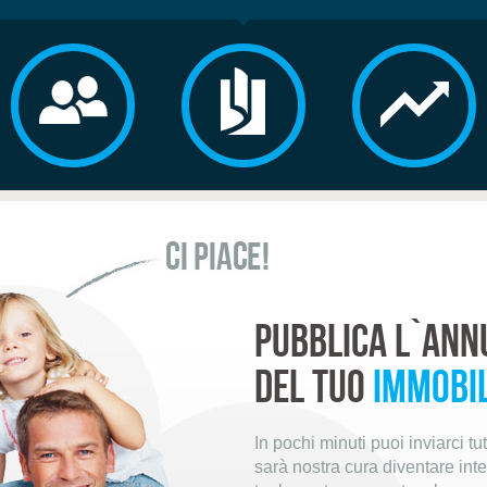
Pubblica l`ann
del tuo
immobi
In pochi minuti puoi inviarci t
sarà nostra cura diventare int