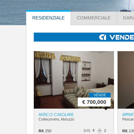
RESIDENZIALE
COMMERCIALE
GAR
VENDE
€ 700,000
ANTICO CASOLARE
APPAR
Collecorvino, Abruzzo
Pescar
4
2
Rif.
250
Rif.
13