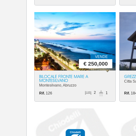
VENDE
€ 250,000
BILOCALE FRONTE MARE A
GREZZ
MONTESILVANO
Citta S
Montesilvano, Abruzzo
2
1
Rif.
126
Rif.
18