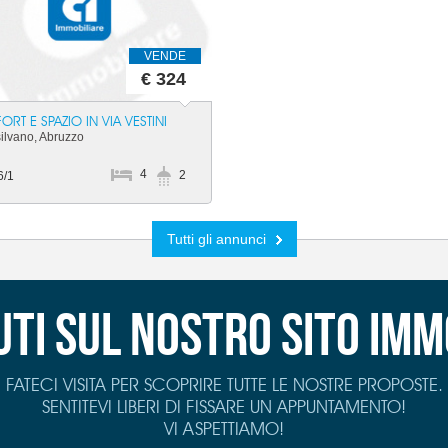
VENDE
€ 324
RT E SPAZIO IN VIA VESTINI
ilvano, Abruzzo
4
2
6/1
Tutti gli annunci
ti sul nostro sito imm
FATECI VISITA PER SCOPRIRE TUTTE LE NOSTRE PROPOSTE.
SENTITEVI LIBERI DI FISSARE UN APPUNTAMENTO!
VI ASPETTIAMO!