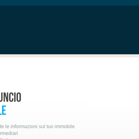
uncio
le
utte le informazioni sul tuo immobile
ermediari