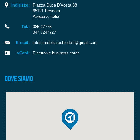
Indirizzo:
Piazza Duca D'Aosta 38
65121
Pescara
Abruzzo
,
Italia
Tel.:
085.27775
347.7247727
E-mail:
infoimmobiliarechiodelli@gmail.com
vCard:
Electronic business cards
Dove siamo