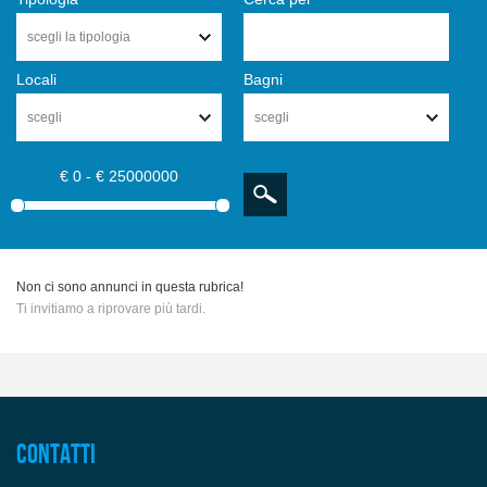
scegli la tipologia
Locali
Bagni
scegli
scegli
€ 0 - € 25000000
Non ci sono annunci in questa rubrica!
Ti invitiamo a riprovare più tardi.
Contatti