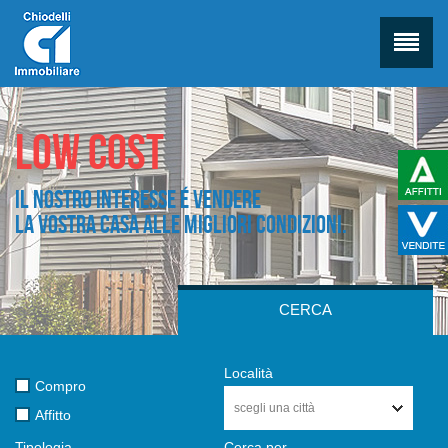
Low cost
Il nostro interesse é vendere
la vostra casa alle migliori condizioni.
CERCA
Località
Compro
scegli una città
Affitto
Tipologia
Cerca per