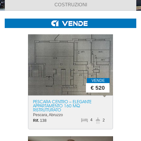
COSTRUZIONI
VENDE
€ 520
PESCARA CENTRO – ELEGANTE
APPARTAMENTO 160 MQ
RISTRUTTURATO
Pescara, Abruzzo
4
2
Rif.
138