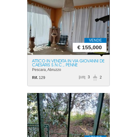
VENDE
€ 155,000
ATTICO IN VENDITA IN VIA GIOVANNI DE
CAESARIS S.N.C., PENNE
Pescara, Abruzzo
3
2
Rif.
129