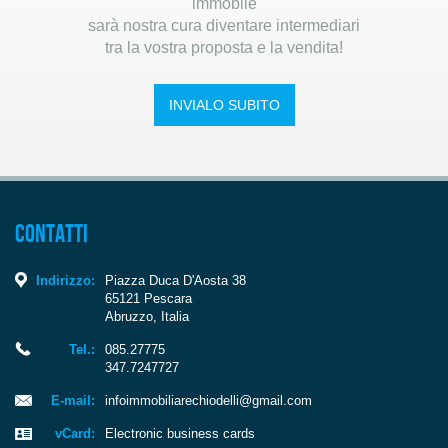
immobile
sarà nostra cura diventare intermediari
tra la vostra proposta e la vendita!
INVIALO SUBITO
Contatti
Indirizzo:
Piazza Duca D'Aosta 38
65121
Pescara
Abruzzo
,
Italia
Tel.:
085.27775
347.7247727
E-mail:
infoimmobiliarechiodelli@gmail.com
vCard:
Electronic business cards