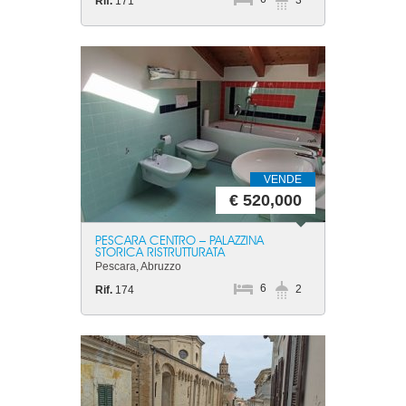
3
Rif.
171
VENDE
€ 520,000
PESCARA CENTRO – PALAZZINA
STORICA RISTRUTTURATA
Pescara, Abruzzo
6
2
Rif.
174