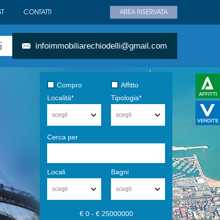
T
CONTATTI
AREA RISERVATA
5
infoimmobiliarechiodelli@gmail.com
Compro
Affitto
Località*
Tipologia*
scegli
scegli
Cerca per
Locali
Bagni
scegli
scegli
€ 0 - € 25000000