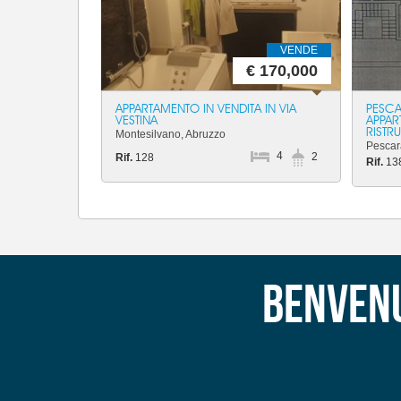
VENDE
€ 170,000
APPARTAMENTO IN VENDITA IN VIA
PESCA
VESTINA
APPAR
RISTR
Montesilvano, Abruzzo
Pescar
4
2
Rif.
128
Rif.
13
Benvenu