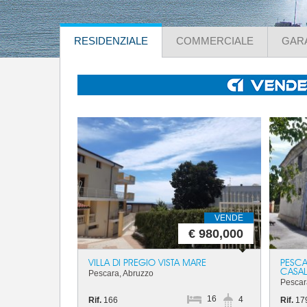
RESIDENZIALE
COMMERCIALE
GAR
VENDE
€ 980,000
VILLA DI PREGIO VISTA MARE
PESCA
CASAL
Pescara, Abruzzo
Pescar
16
4
Rif.
166
Rif.
17