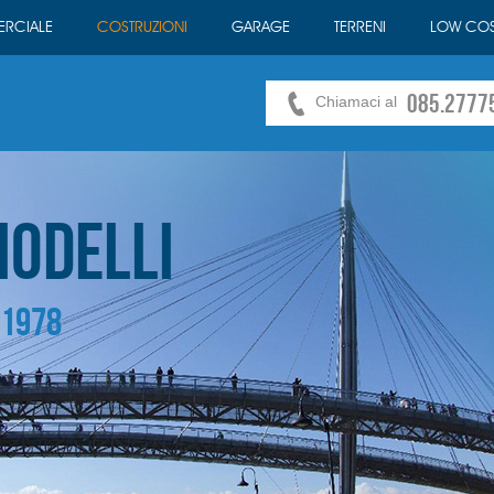
RCIALE
COSTRUZIONI
GARAGE
TERRENI
LOW COS
085.2777
Chiamaci al
iodelli
 1978