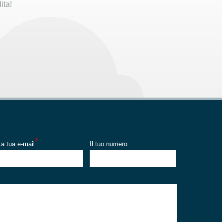
ita!
*
La tua e-mail
Il tuo numero