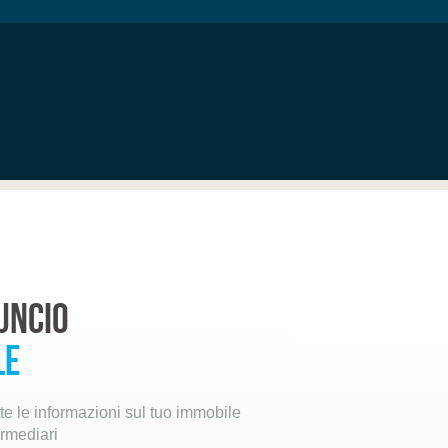
uncio
le
utte le informazioni sul tuo immobile
ermediari