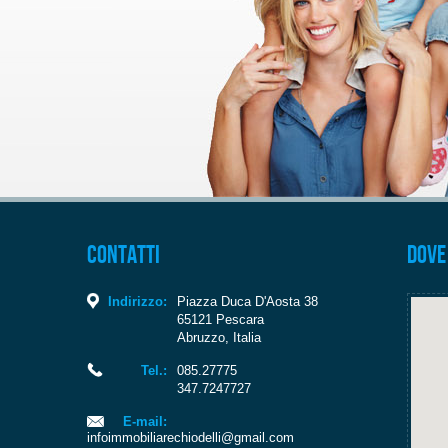
Contatti
Dove
Indirizzo:
Piazza Duca D'Aosta 38
65121
Pescara
Abruzzo
,
Italia
Tel.:
085.27775
347.7247727
E-mail:
infoimmobiliarechiodelli@gmail.com