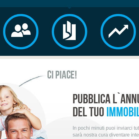
Pubblica l`ann
del tuo
immobi
In pochi minuti puoi inviarci t
sarà nostra cura diventare int