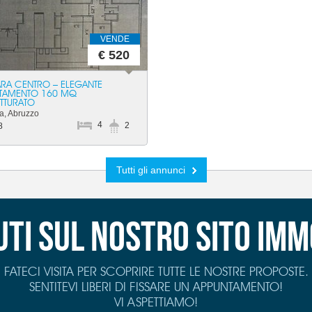
VENDE
€ 520
RA CENTRO – ELEGANTE
TAMENTO 160 MQ
UTTURATO
a, Abruzzo
4
2
8
Tutti gli annunci
ti sul nostro sito imm
FATECI VISITA PER SCOPRIRE TUTTE LE NOSTRE PROPOSTE.
SENTITEVI LIBERI DI FISSARE UN APPUNTAMENTO!
VI ASPETTIAMO!