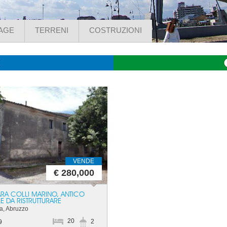
AGE
TERRENI
COSTRUZIONI
VENDE
€ 280,000
RA COLLI MARINO, ANTICO
E DA RISTRUTTURARE
a, Abruzzo
20
2
9