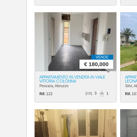
VENDE
€ 180,000
APPARTAMENTO IN VENDITA IN VIALE
APPAR
VITTORIA COLONNA
LEONA
Pescara, Abruzzo
Silvi, 
3
1
Rif.
122
Rif.
10