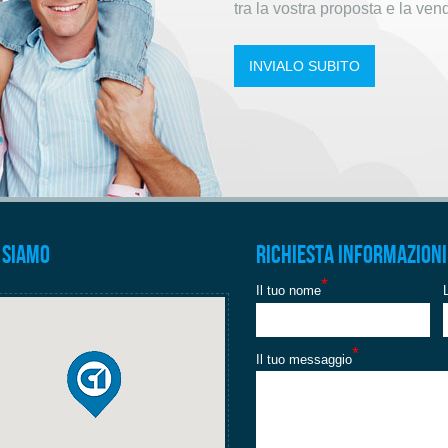
tra la vostra proposta e la vend
INVIALO SUBITO
 siamo
Richiesta informazioni
*
Il tuo nome
*
Il tuo messaggio